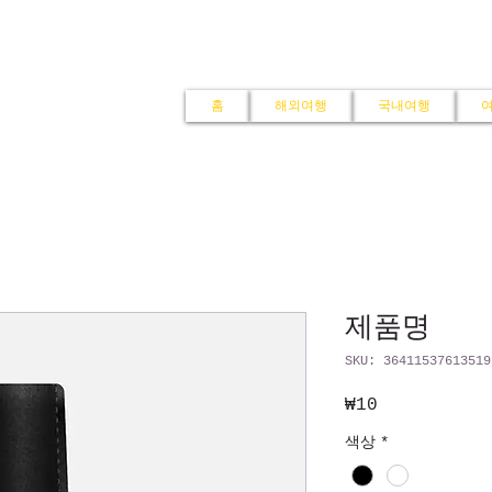
홈
해외여행
국내여행
제품명
SKU: 36411537613519
₩10
가
격
색상
*